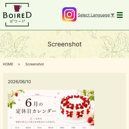
Select Language
▼
メ
Screenshot
HOME
Screenshot
2026/06/10