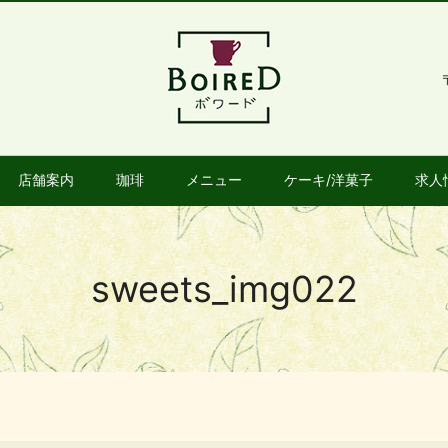
店舗案内
珈琲
メニュー
ケーキ/洋菓子
求人
sweets_img022