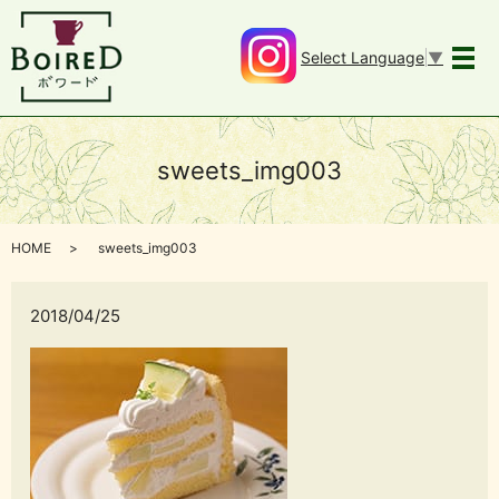
Select Language
▼
メ
sweets_img003
HOME
sweets_img003
2018/04/25