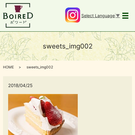
Select Language
▼
メ
sweets_img002
HOME
sweets_img002
2018/04/25