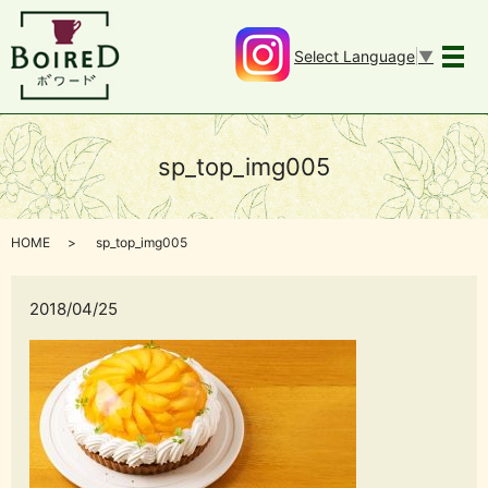
Select Language
▼
メ
sp_top_img005
HOME
sp_top_img005
2018/04/25