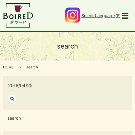
Select Language
▼
メ
search
HOME
search
2018/04/25
search