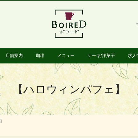
店舗案内
珈琲
メニュー
ケーキ/洋菓子
求人
【ハロウィンパフェ】
】