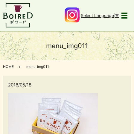
Select Language
▼
メ
menu_img011
HOME
menu_img011
2018/05/18