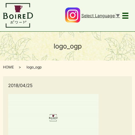
Select Language
▼
メ
logo_ogp
HOME
logo_ogp
2018/04/25