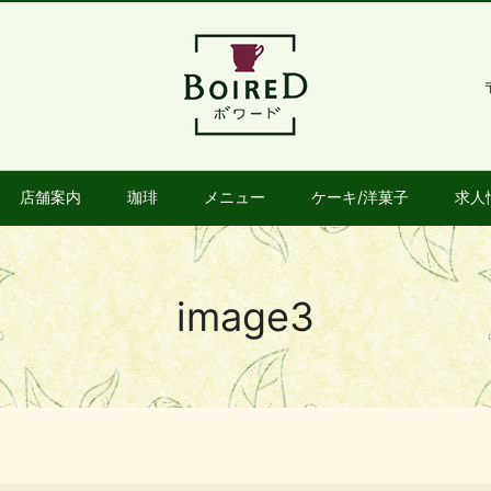
店舗案内
珈琲
メニュー
ケーキ/洋菓子
求人
image3