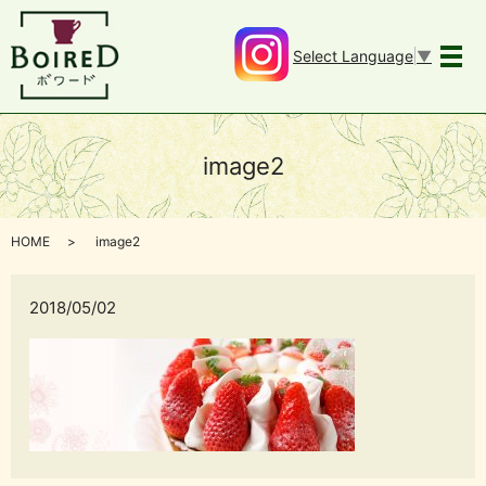
Select Language
▼
メ
image2
HOME
image2
2018/05/02