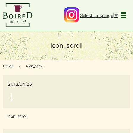
Select Language
▼
メ
icon_scroll
HOME
icon_scroll
2018/04/25
icon_scroll