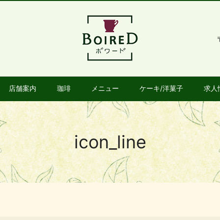
店舗案内
珈琲
メニュー
ケーキ/洋菓子
求人
icon_line