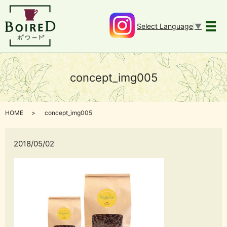
Select Language
▼
メ
concept_img005
HOME
concept_img005
2018/05/02