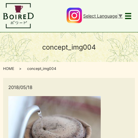
Select Language
▼
メ
concept_img004
HOME
concept_img004
2018/05/18