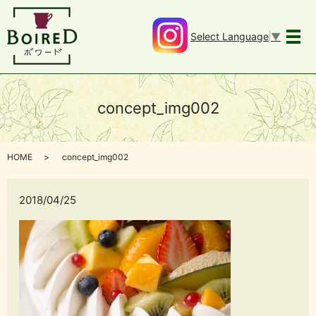
Select Language
▼
メ
concept_img002
HOME
concept_img002
2018/04/25