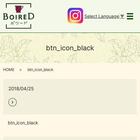
Select Language
▼
メ
btn_icon_black
HOME
btn_icon_black
2018/04/25
btn_icon_black