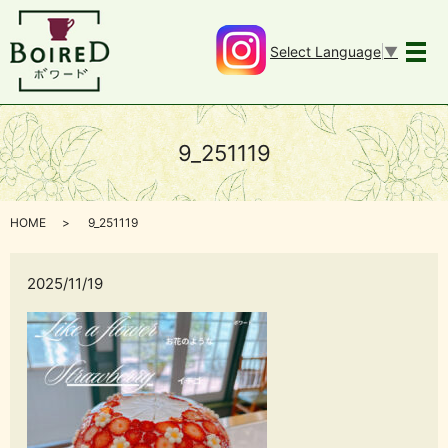
Select Language
▼
メ
9_251119
HOME
9_251119
2025/11/19