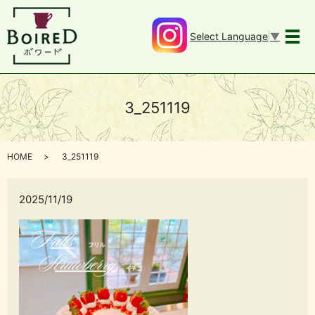
Select Language
▼
メ
3_251119
HOME
3_251119
2025/11/19