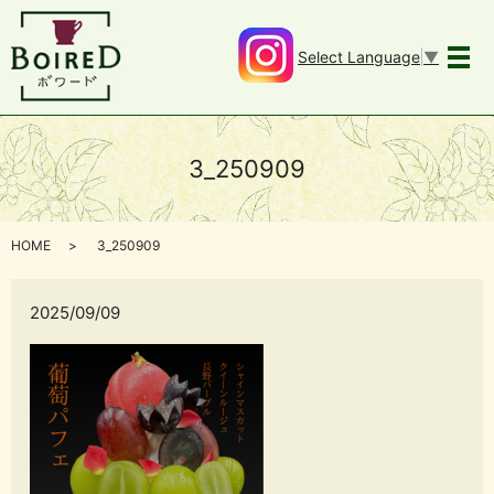
Select Language
▼
メ
3_250909
HOME
3_250909
2025/09/09