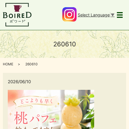
Select Language
▼
メ
260610
HOME
260610
2026/06/10