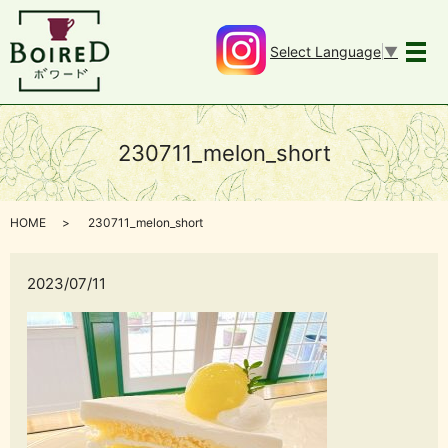
Select Language
▼
メ
230711_melon_short
HOME
230711_melon_short
2023/07/11