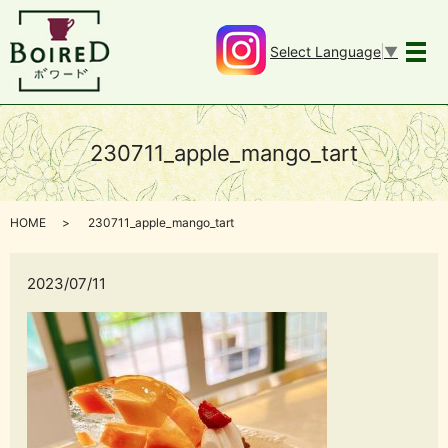
Select Language
▼
メ
230711_apple_mango_tart
HOME
230711_apple_mango_tart
2023/07/11