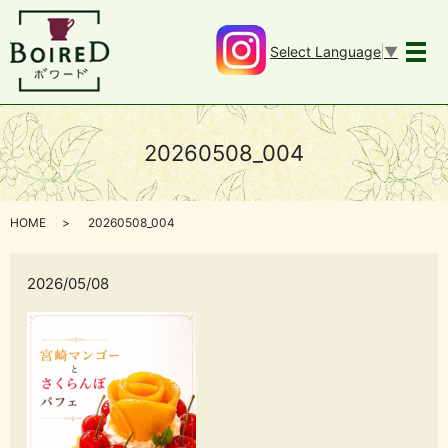
Select Language
▼
メ
20260508_004
HOME
20260508_004
2026/05/08