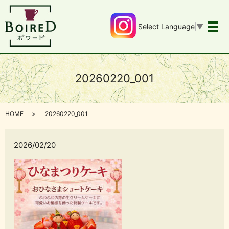
Select Language
▼
メ
20260220_001
HOME
20260220_001
2026/02/20