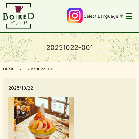
Select Language
▼
メ
20251022-001
HOME
20251022-001
2025/10/22