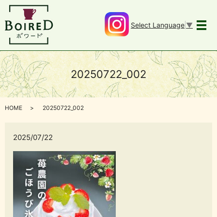
Select Language
▼
メ
20250722_002
HOME
20250722_002
2025/07/22