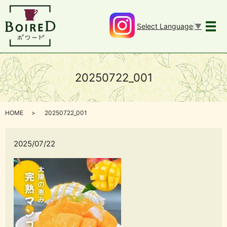
Select Language
▼
メ
20250722_001
HOME
20250722_001
2025/07/22