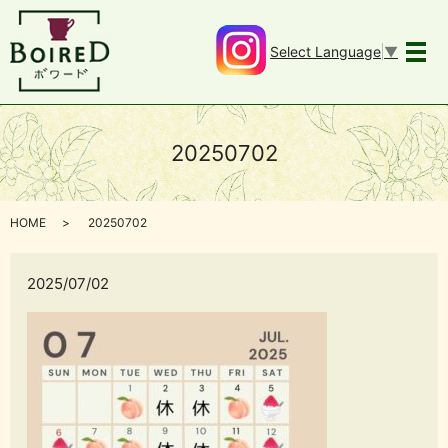
Select Language
▼
メ
20250702
HOME
20250702
2025/07/02