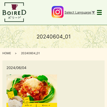
Select Language
▼
メ
20240604_01
HOME
20240604_01
2024/06/04