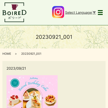
Select Language
▼
メ
20230921_001
HOME
20230921_001
2023/09/21