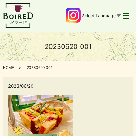
Select Language
▼
メ
20230620_001
HOME
20230620_001
2023/06/20