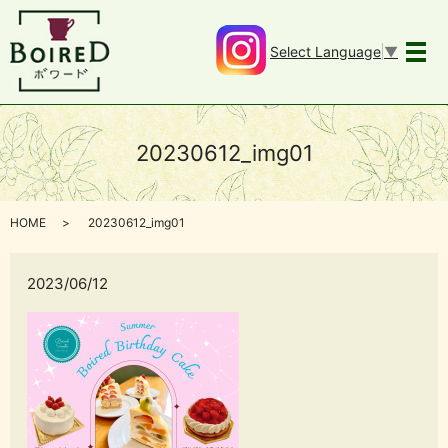
Select Language
▼
メ
20230612_img01
HOME
20230612_img01
2023/06/12