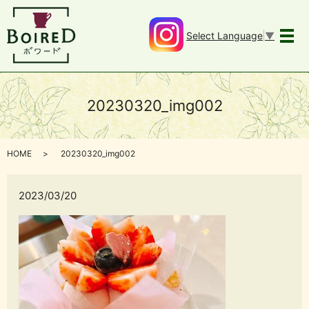
Select Language
▼
メ
20230320_img002
HOME
20230320_img002
2023/03/20