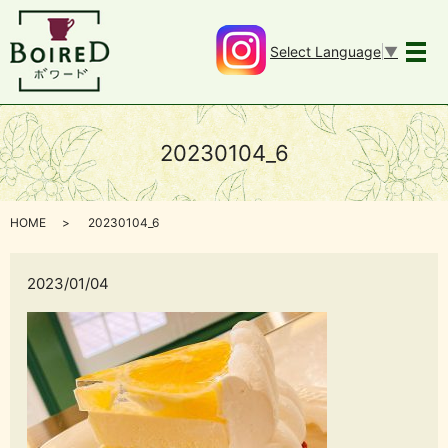
Select Language
▼
メ
20230104_6
HOME
20230104_6
2023/01/04