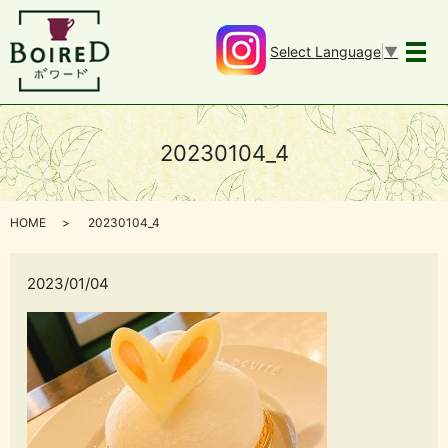
Select Language
▼
メ
20230104_4
HOME
20230104_4
2023/01/04