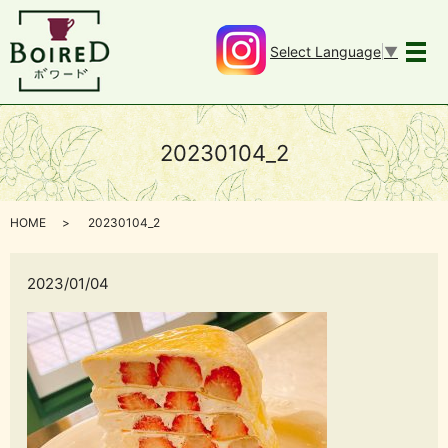
Select Language
▼
メ
20230104_2
HOME
20230104_2
2023/01/04