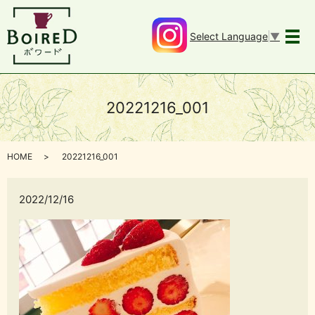
Select Language
▼
メ
20221216_001
HOME
20221216_001
2022/12/16