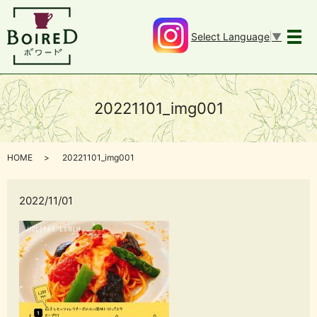
Select Language
▼
メ
20221101_img001
HOME
20221101_img001
2022/11/01