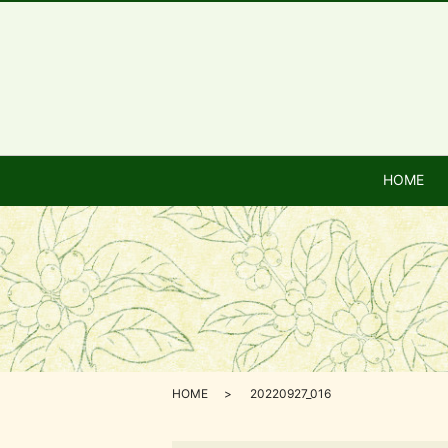
HOME
HOME
20220927_016