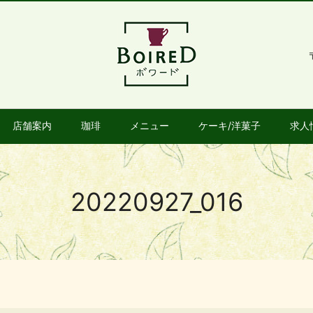
店舗案内
珈琲
メニュー
ケーキ/洋菓子
求人
20220927_016