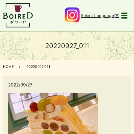
Select Language
▼
メ
20220927_011
HOME
20220927_011
2022/09/27