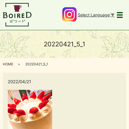
Select Language
▼
メ
20220421_5_1
HOME
20220421_5_1
2022/04/21