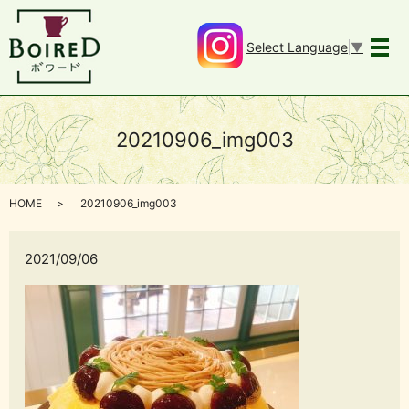
Select Language
▼
メ
20210906_img003
HOME
20210906_img003
2021/09/06