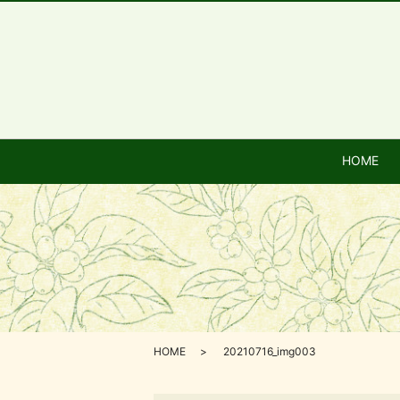
HOME
HOME
20210716_img003