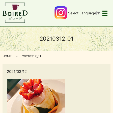
Select Language
▼
メ
20210312_01
HOME
20210312_01
2021/03/12