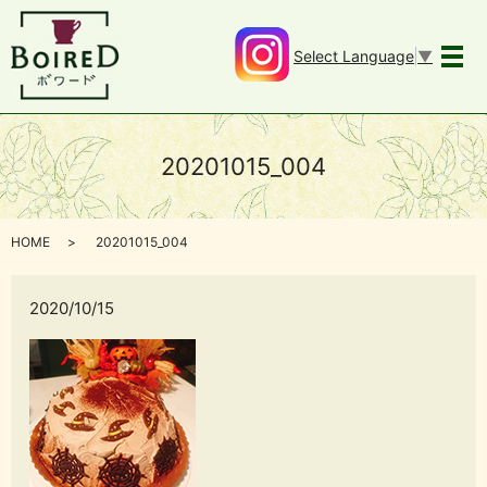
Select Language
▼
メ
20201015_004
HOME
20201015_004
2020/10/15