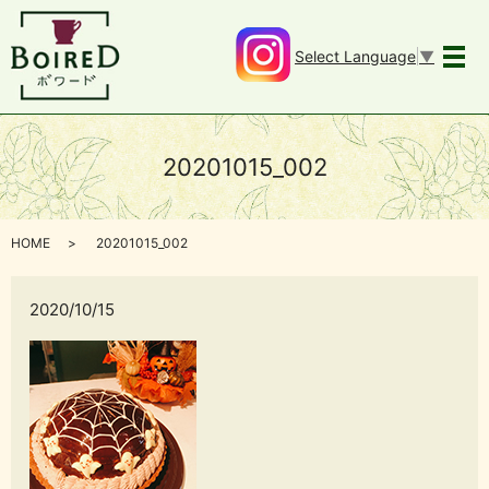
Select Language
▼
メ
20201015_002
HOME
20201015_002
2020/10/15