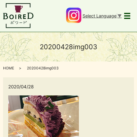
Select Language
▼
メ
20200428img003
HOME
20200428img003
2020/04/28