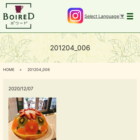
Select Language
▼
メ
201204_006
HOME
201204_006
2020/12/07