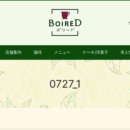
店舗案内
珈琲
メニュー
ケーキ/洋菓子
求人
0727_1